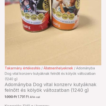
Adományba
Original
Current
Takarmány értékesítés
/
Állatmenhelyeknek
/ Adományba
Dog
price
price
Dog vital konzerv kutyáknak felnőtt és kölyök változatban
vital
was:
is:
(1240 g)
Adományba Dog vital konzerv kutyáknak
konzerv
1.990 Ft.
1.791 Ft.
felnőtt és kölyök változatban (1240 g)
kutyáknak
felnőtt
1.990
Ft
1.791
Ft
ÁFA-val
és
Kiszerelés: 1240 g / konzerv
kölyök