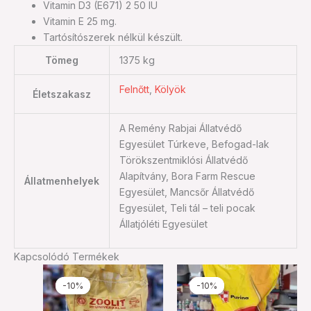
Vitamin D3 (E671) 2 50 IU
Vitamin E 25 mg.
Tartósítószerek nélkül készült.
Tömeg
1375 kg
Felnőtt
,
Kölyök
Életszakasz
A Remény Rabjai Állatvédő
Egyesület Túrkeve, Befogad-lak
Törökszentmiklósi Állatvédő
Alapítvány, Bora Farm Rescue
Állatmenhelyek
Egyesület, Mancsőr Állatvédő
Egyesület, Teli tál – teli pocak
Állatjóléti Egyesület
Kapcsolódó Termékek
Ártartomány:
Original
Current
Ennek
Ennek
1.350 Ft
price
price
-10%
-10%
-10%
-10%
a
a
-
was:
is:
4.680 Ft
11.200 Ft.
10.080 Ft
terméknek
termékn