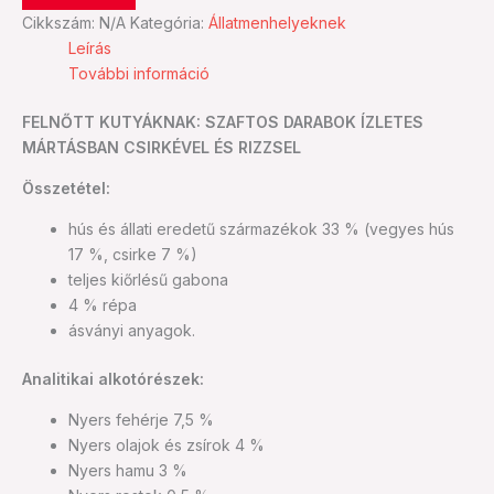
Cikkszám:
N/A
Kategória:
Állatmenhelyeknek
Leírás
További információ
FELNŐTT KUTYÁKNAK: SZAFTOS DARABOK ÍZLETES
MÁRTÁSBAN CSIRKÉVEL ÉS RIZZSEL
Összetétel:
hús és állati eredetű származékok 33 % (vegyes hús
17 %, csirke 7 %)
teljes kiőrlésű gabona
4 % répa
ásványi anyagok.
Analitikai alkotórészek:
Nyers fehérje 7,5 %
Nyers olajok és zsírok 4 %
Nyers hamu 3 %