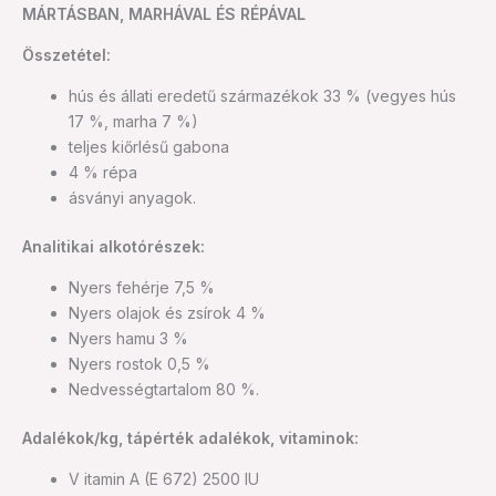
MÁRTÁSBAN, MARHÁVAL ÉS RÉPÁVAL
Összetétel:
hús és állati eredetű származékok 33 % (vegyes hús
17 %, marha 7 %)
teljes kiőrlésű gabona
4 % répa
ásványi anyagok.
Analitikai alkotórészek:
Nyers fehérje 7,5 %
Nyers olajok és zsírok 4 %
Nyers hamu 3 %
Nyers rostok 0,5 %
Nedvességtartalom 80 %.
Adalékok/kg, tápérték adalékok, vitaminok:
V itamin A (E 672) 2500 IU