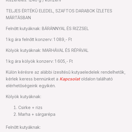
változatban
TELJES ÉRTÉKŰ ELEDEL, SZAFTOS DARABOK ÍZLETES
(1240
MÁRTÁSBAN
g)
mennyiség
Felnőtt kutyáknak: BÁRÁNNYAL ÉS RIZZSEL
1 kg ára felnőtt konzerv: 1 089,- Ft
Kölyök kutyáknak: MARHÁVAL ÉS RÉPÁVAL
1 kg ára kölyök konzerv: 1 605,- Ft
Külön kérésre az alábbi ízesítésű kutyaeledelek rendelhetők,
kérlek keress bennünket a
Kapcsolat
oldalon található
elérhetőségeink egyikén.
Kölyök kutyáknak:
Csirke + rizs
Marha + sárgarépa
Felnőtt kutyáknak: