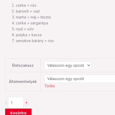
csirke + rizs
baromfi + vad
marha + máj + tészta
csirke + sárgarépa
nyúl + szív
pulyka + kacsa
sensitive bárány + rizs
Életszakasz
Állatmenhelyek
Törlés
+
-
Kosárba