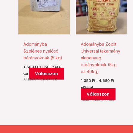
több
több
variációja
variációj
van.
van.
A
A
változatok
változat
a
a
Adományba
Adományba Zoolit
termékoldalon
termékol
Szelénes nyalósó
Universal takarmány
választhatók
választh
bárányoknak (5 kg)
alapanyag
ki
ki
bárányoknak (5kg
1.500
Ft
1.350
Ft
ÁFA-
és 40kg)
Válasszon
val
Állatmenhelyeknek
1.350
Ft
–
4.680
Ft
ÁFA-val
Válasszon
Állatmenhelyeknek