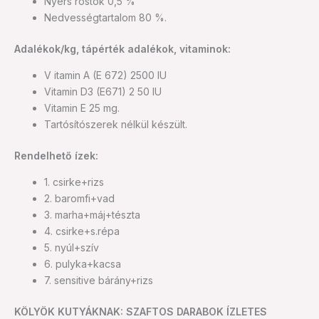
Nyers rostok 0,5 %
Nedvességtartalom 80 %.
Adalékok/kg, tápérték adalékok, vitaminok:
V itamin A (E 672) 2500 IU
Vitamin D3 (E671) 2 50 IU
Vitamin E 25 mg.
Tartósítószerek nélkül készült.
Rendelhető ízek:
1. csirke+rizs
2. baromfi+vad
3. marha+máj+tészta
4. csirke+s.répa
5. nyúl+szív
6. pulyka+kacsa
7. sensitive bárány+rizs
KÖLYÖK KUTYÁKNAK: SZAFTOS DARABOK ÍZLETES