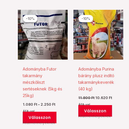
Ártartomány:
Original
Current
Ennek
Ennek
1.080 Ft
price
price
-10%
-10%
-10%
-10%
a
a
-
was:
is:
2.250 Ft
11.800 Ft.
10.620 Ft
terméknek
termékn
több
több
variációja
variációj
van.
van.
A
A
változatok
változat
a
a
Adományba Futor
Adományba Purina
termékoldalon
termékol
takarmány
bárány plusz indító
választhatók
választh
mészkőliszt
takarmánykeverék
ki
ki
sertéseknek (5kg és
(40 kg)
25kg)
11.800
Ft
10.620
Ft
1.080
Ft
–
2.250
Ft
ÁFA-val
Válasszon
ÁFA-val
Állatmenhelyeknek
Válasszon
Állatmenhelyeknek