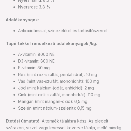
Nyers hamu: 8,5 %
Nyersrost: 3,8 %
Adalékanyagok:
Antioxidánssal, színezékkel és tartósítószerrel
Tápértékkel rendelkező adalékanyagok /kg:
A-vitamin: 8000 NE
D3-vitamin: 800 NE
E-vitamin: 80 mg
Réz (mint réz-szulfát, pentahidrát): 10 mg
Vas (mint vas-szulfát, monohidrát): 100 mg
Jód (mint kálcium-jodát, anhidrid): 2 mg
Cink (mint cink-szulfát, monohidrát): 110 mg
Mangán (mint mangán-oxid): 6,5 mg
Szelén (mint nátrium-szelenit): 0,15 mg
Etetési útmutató:
A termék tálalásra kész. Az eledelt
szárazon, vízzel vagy levessel keverve tálalja, mellé mindig