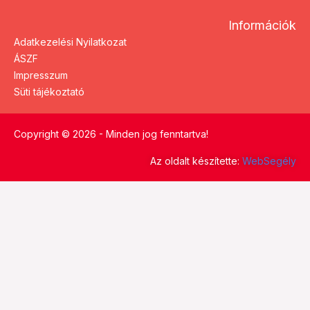
Információk
Adatkezelési Nyilatkozat
ÁSZF
Impresszum
Süti tájékoztató
Copyright © 2026 - Minden jog fenntartva!
Az oldalt készítette:
WebSegély