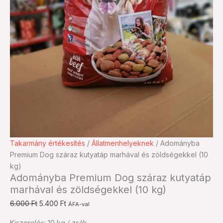
Adományba
Original
Current
Takarmány értékesítés
/
Állatmenhelyeknek
/ Adományba
Premium
price
price
Premium Dog száraz kutyatáp marhával és zöldségekkel (10
Dog
was:
is:
kg)
Adományba Premium Dog száraz kutyatáp
száraz
6.000 Ft.
5.400 Ft.
marhával és zöldségekkel (10 kg)
kutyatáp
marhával
6.000
Ft
5.400
Ft
ÁFA-val
és
Kiszerelés: 10 kg / zsák
zöldségekkel