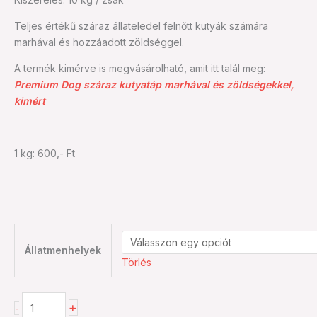
(10
Teljes értékű száraz állateledel felnőtt kutyák számára
kg)
marhával és hozzáadott zöldséggel.
mennyiség
A termék kimérve is megvásárolható, amit itt talál meg:
Premium Dog száraz kutyatáp marhával és zöldségekkel,
kimért
1 kg: 600,- Ft
Állatmenhelyek
Törlés
+
-