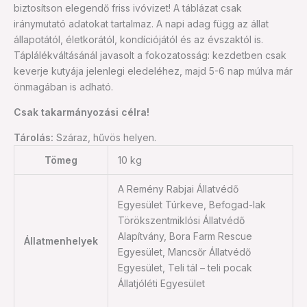
biztosítson elegendő friss ivóvizet! A táblázat csak
iránymutató adatokat tartalmaz. A napi adag függ az állat
állapotától, életkorától, kondíciójától és az évszaktól is.
Táplálékváltásánál javasolt a fokozatosság: kezdetben csak
keverje kutyája jelenlegi eledeléhez, majd 5-6 nap múlva már
önmagában is adható.
Csak takarmányozási célra!
Tárolás:
Száraz, hűvös helyen.
Tömeg
10 kg
A Remény Rabjai Állatvédő
Egyesület Túrkeve, Befogad-lak
Törökszentmiklósi Állatvédő
Alapítvány, Bora Farm Rescue
Állatmenhelyek
Egyesület, Mancsőr Állatvédő
Egyesület, Teli tál – teli pocak
Állatjóléti Egyesület