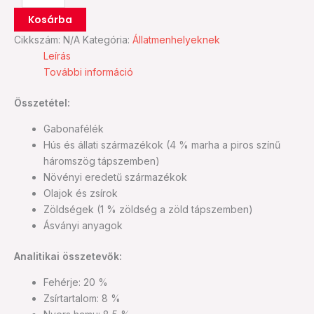
Kosárba
Cikkszám:
N/A
Kategória:
Állatmenhelyeknek
Leírás
További információ
Összetétel:
Gabonafélék
Hús és állati származékok (4 % marha a piros színű
háromszög tápszemben)
Növényi eredetű származékok
Olajok és zsírok
Zöldségek (1 % zöldség a zöld tápszemben)
Ásványi anyagok
Analitikai összetevők:
Fehérje: 20 %
Zsírtartalom: 8 %