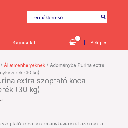
10.500 Ft.
9.450 Ft.
Search
for:
Kapcsolat
Belépés
ent
/
Állatmenhelyeknek
/ Adományba Purina extra
nykeverék (30 kg)
ina extra szoptató koca
 Ft.
rék (30 kg)
val
k
ra szoptató koca takarmánykeveréket azoknak a