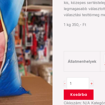
kis, közepes sertéstele
legmagasabb választot
választási testtömeg mel
1 kg 350,- Ft
Állatmenhelyek
+
-
Kosárba
Cikkszám:
N/A
Kategór