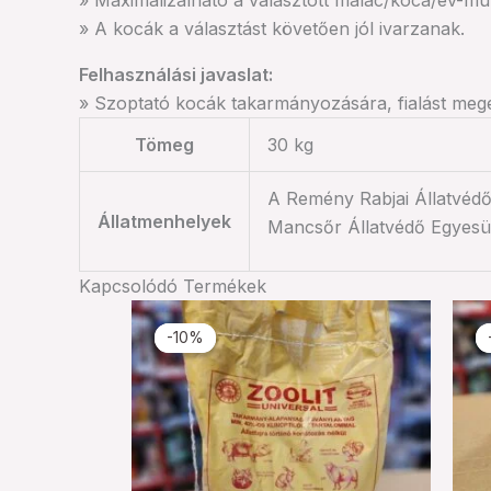
» Maximalizálható a választott malac/koca/év-mu
» A kocák a választást követően jól ivarzanak.
Felhasználási javaslat:
» Szoptató kocák takarmányozására, fialást mege
Tömeg
30 kg
A Remény Rabjai Állatvédő
Állatmenhelyek
Mancsőr Állatvédő Egyesület,
Kapcsolódó Termékek
Ártartomány:
Ennek
1.350 Ft
-10%
-10%
a
-
4.680 Ft
terméknek
több
variációja
van.
A