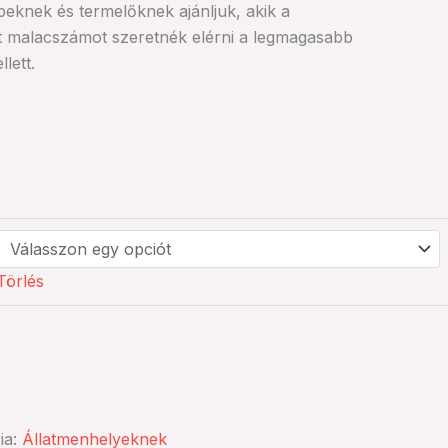
peknek és termelőknek ajánljuk, akik a
t malacszámot szeretnék elérni a legmagasabb
lett.
Törlés
ia:
Állatmenhelyeknek