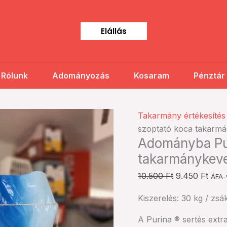
Elállás
Rólunk
Adományozás
Kosaram
Pénztár
Adományba
Original
Curr
Takarmány értékesítés
Purina
price
price
szoptató koca takarmá
Adományba Pur
extra
was:
is:
szoptató
10.500 Ft.
9.450
takarmánykeve
koca
10.500
Ft
9.450
Ft
ÁFA-
takarmánykeverék
(30
Kiszerelés: 30 kg / zsá
kg)
A Purina ® sertés ext
mennyiség