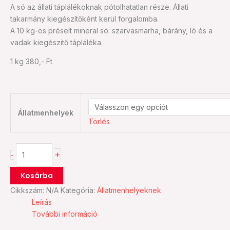
A só az állati táplálékoknak pótolhatatlan része. Állati
takarmány kiegészítőként kerül forgalomba.
A 10 kg-os préselt mineral só: szarvasmarha, bárány, ló és a
vadak kiegészitő tápláléka.
1 kg 380,- Ft
Állatmenhelyek
Törlés
+
-
Kosárba
Cikkszám:
N/A
Kategória:
Állatmenhelyeknek
Leírás
További információ