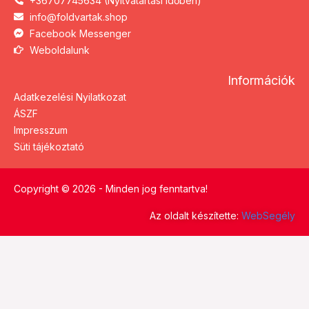
+36707745634 (Nyitvatartási időben)
info@foldvartak.shop
Facebook Messenger
Weboldalunk
Információk
Adatkezelési Nyilatkozat
ÁSZF
Impresszum
Süti tájékoztató
Copyright © 2026 - Minden jog fenntartva!
Az oldalt készítette:
WebSegély