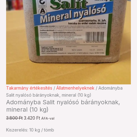
Adományba
Original
Current
Takarmány értékesítés
/
Állatmenhelyeknek
/ Adományba
Salit
price
price
Salit nyalósó bárányoknak, mineral (10 kg)
Adományba Salit nyalósó bárányoknak,
nyalósó
was:
is:
mineral (10 kg)
bárányoknak,
3.800 Ft.
3.420 Ft.
mineral
3.800
Ft
3.420
Ft
ÁFA-val
(10
Kiszerelés: 10 kg / tömb
kg)
mennyiség