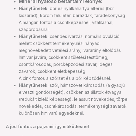
Mineral nyalósó beltartalmi előnye:
Hiánytünetek:
bőr és nyálkahártya eltérés (bőr
kiszárad), köröm felületén barázdák, fáradékonyság
A mangán fontos a csontképzésnél, vitalitásnál,
szaporodásnál.
Hiánytünetek:
csendes ivarzás, normális ovuláció
mellett csökkent termékenyülési hányad,
megnövekedett vetélési arány, ivararány eltolódás
hímivar javára, csökkent születési testtömeg,
csontkárosodás, porcképződési zavar, ideges
zavarok, csökkent életképesség
A cink fontos a szőrzet és a bőr képződésnél.
Hiánytünetek:
szőr, hámszövet károsodás (a gyapjú
elveszti göndörségét), csökken az állatok étvágya
(redukált ízlelő képesség), lelassult növekedés, törpe
növekedés, csontkárosodás, termékenységi zavarok
különösen hímivarú egyedeknél.
A jód fontos a pajzsmirigy működésnél