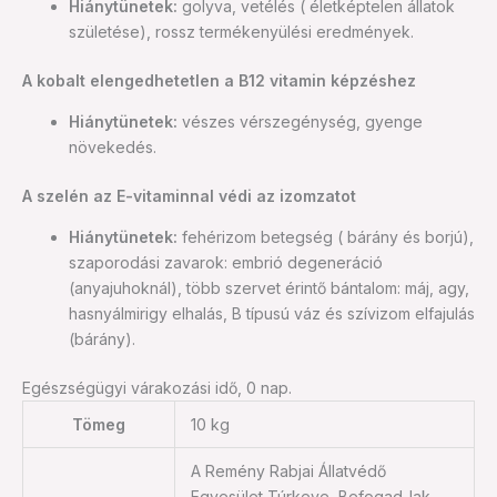
Hiánytünetek:
golyva, vetélés ( életképtelen állatok
születése), rossz termékenyülési eredmények.
A kobalt elengedhetetlen a B12 vitamin képzéshez
Hiánytünetek:
vészes vérszegénység, gyenge
növekedés.
A szelén az E-vitaminnal védi az izomzatot
Hiánytünetek:
fehérizom betegség ( bárány és borjú),
szaporodási zavarok: embrió degeneráció
(anyajuhoknál), több szervet érintő bántalom: máj, agy,
hasnyálmirigy elhalás, B típusú váz és szívizom elfajulás
(bárány).
Egészségügyi várakozási idő, 0 nap.
Tömeg
10 kg
A Remény Rabjai Állatvédő
Egyesület Túrkeve, Befogad-lak