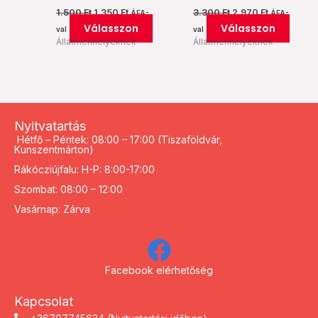
1.500
Ft
1.350
Ft
3.300
Ft
2.970
Ft
ÁFA-
ÁFA-
Válasszon
Válasszon
val
val
Állatmenhelyeknek
Állatmenhelyeknek
Nyitvatartás
Hétfő – Péntek: 08:00 – 17:00 (Tiszaföldvár,
Kunszentmárton)
Rákócziújfalu: H-P: 8:00-17:00
Szombat: 08:00 – 12:00
Vasárnap: Zárva
Facebook elérhetőség
Kapcsolat