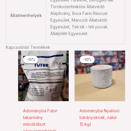
Törökszentmiklósi Állatvédő
Alapítvány, Bora Farm Rescue
Állatmenhelyek
Egyesület, Mancsőr Állatvédő
Egyesület, Teli tál – teli pocak
Állatjóléti Egyesület
Kapcsolódó Termékek
Ártartomány:
Original
Current
Ennek
Ennek
1.080 Ft
price
price
-10%
-10%
-10%
-10%
a
a
-
was:
is:
2.250 Ft
1.400 Ft.
1.260 Ft.
terméknek
termé
több
több
variációja
variác
van.
van.
A
A
változatok
válto
a
a
Adományba Futor
Adományba Nyalósó
termékoldalon
termé
takarmány
bárányoknak, natúr
választhatók
válas
mészkőliszt
(5 kg)
ki
ki
szarvasmarhának