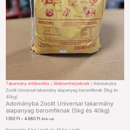
Adományba
Ártartomány:
Takarmány értékesítés
/
Állatmenhelyeknek
/ Adományba
Zoolit
1.350 Ft
Zoolit Universal takarmány alapanyag baromfiknak (5kg és
Universal
-
40kg)
Adományba Zoolit Universal takarmány
takarmány
4.680 Ft
alapanyag baromfiknak (5kg és 40kg)
alapanyag
baromfiknak
1.350
Ft
–
4.680
Ft
ÁFA-val
(5kg
Kiszerelés: 5 kg / zsák és 40 kg / zsák
és