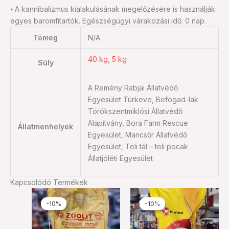
⦁ A kannibalizmus kialakulásának megelőzésére is használják
egyes baromfitartók. Egészségügyi várakozási idő: 0 nap.
Tömeg
N/A
40 kg
,
5 kg
Súly
A Remény Rabjai Állatvédő
Egyesület Túrkeve, Befogad-lak
Törökszentmiklósi Állatvédő
Alapítvány, Bora Farm Rescue
Állatmenhelyek
Egyesület, Mancsőr Állatvédő
Egyesület, Teli tál – teli pocak
Állatjóléti Egyesület
Kapcsolódó Termékek
Ártartomány:
Original
Current
Ennek
Ennek
1.350 Ft
price
price
-10%
-10%
-10%
-10%
a
a
-
was:
is:
4.680 Ft
11.200 Ft.
10.080 Ft
terméknek
termékn
több
több