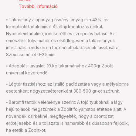
További információ
⦁ Takarmány alapanyag ásványi anyag min 43%-os
klinoptilolit tartalommal. Állatfaji korlátozás nélkül.
Nyomelemtartalmú, ioncserélő és szorpciós hatású. Az
emésztési folyamatok és elsődlegesen a takarmányok
intestinális rendszeren történő áthaladásának lassítására,
Szemcseméret 0-2.5mm.
⦁ Adagolási javaslat: 10 kg takarmányhoz 400gr Zoolit
universal keverendő.
⦁ Légtér tisztításhoz: az istálló padlózatára vagy a mélyalomra
esetenként négyzetméterenként 300-500 gr-ot szórunk.
⦁ Baromfi tartók véleménye szerint: A tojó tyúkoknál a lágy
héjú tojások megszűntek a Zoolit folyamatos etetése alatt. A
növendék csirkéknél megfigyelték, hogy a csontozat
erőteljesebb és a tollazata is hamarabb és dúsabban fejlődik,
ha etetik a Zoolit-ot.