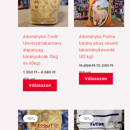
variációja
variációj
van.
van.
A
A
változatok
változat
a
a
Adományba Zoolit
Adományba Purina
termékoldalon
termékol
Universal takarmány
bárány plusz nevelő
választhatók
választh
alapanyag
takarmánykeverék
ki
ki
bárányoknak (5kg
(40 kg)
és 40kg)
11.200
Ft
10.080
Ft
1.350
Ft
–
4.680
Ft
ÁFA-val
Válasszon
ÁFA-val
Állatmenhelyeknek
Válasszon
Állatmenhelyeknek
Ártartomány:
Ártartomá
Ennek
Ennek
1.350 Ft
1.080 Ft
-10%
-10%
-10%
-10%
a
a
-
-
4.680 Ft
2.250 Ft
terméknek
termékn