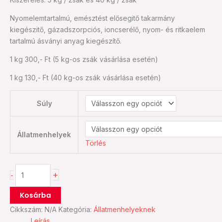
40kg)
Nyomelemtartalmú, emésztést elősegitő takarmány
mennyiség
kiegészitő, gázadszorpciós, ioncserélő, nyom- és ritkaelem
tartalmú ásványi anyag kiegészítő.
1 kg 300,- Ft (5 kg-os zsák vásárlása esetén)
1 kg 130,- Ft (40 kg-os zsák vásárlása esetén)
Súly
Állatmenhelyek
Törlés
+
-
Kosárba
Cikkszám:
N/A
Kategória:
Állatmenhelyeknek
Leírás