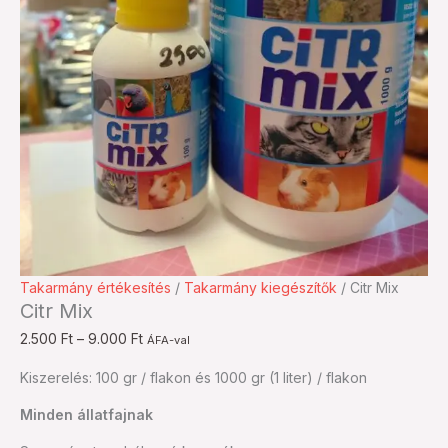
Citr
Ártartomány:
Takarmány értékesítés
/
Takarmány kiegészítők
/ Citr Mix
Citr Mix
Mix
2.500 Ft
mennyiség
-
2.500
Ft
–
9.000
Ft
ÁFA-val
9.000 Ft
Kiszerelés: 100 gr / flakon és 1000 gr (1 liter) / flakon
Minden állatfajnak