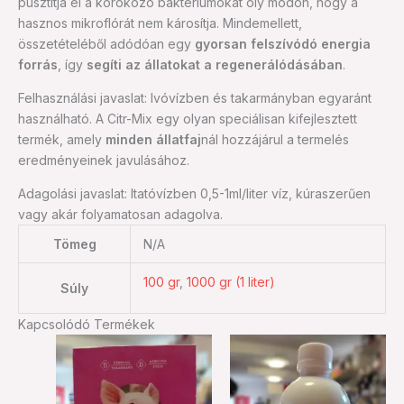
pusztítja el a kórokozó baktériumokat oly módon, hogy a
hasznos mikroflórát nem károsítja. Mindemellett,
összetételéből adódóan egy
gyorsan felszívódó energia
forrás
, így
segíti az állatokat a regenerálódásában
.
Felhasználási javaslat: Ivóvízben és takarmányban egyaránt
használható. A Citr-Mix egy olyan speciálisan kifejlesztett
termék, amely
minden állatfaj
nál hozzájárul a termelés
eredményeinek javulásához.
Adagolási javaslat: Itatóvízben 0,5-1ml/liter víz, kúraszerűen
vagy akár folyamatosan adagolva.
Tömeg
N/A
100 gr
,
1000 gr (1 liter)
Súly
Kapcsolódó Termékek