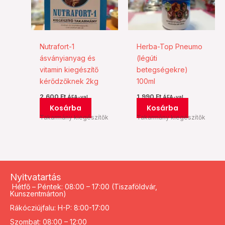
Nutrafort-1
Herba-Top Pneumo
ásványianyag és
(légúti
vitamin kiegészítő
betegségekre)
kérődzőknek 2kg
100ml
2.600
Ft
1.990
Ft
ÁFA-val
ÁFA-val
Kosárba
Kosárba
Takarmány kiegészítők
Takarmány kiegészítők
Nyitvatartás
Hétfő – Péntek: 08:00 – 17:00 (Tiszaföldvár,
Kunszentmárton)
Rákócziújfalu: H-P: 8:00-17:00
Szombat: 08:00 – 12:00