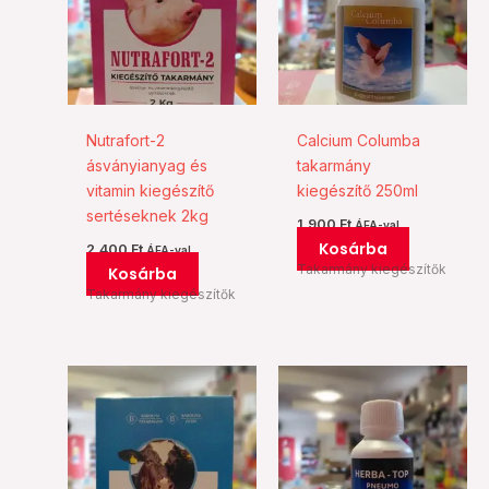
Nutrafort-2
Calcium Columba
ásványianyag és
takarmány
vitamin kiegészítő
kiegészítő 250ml
sertéseknek 2kg
1.900
Ft
ÁFA-val
Kosárba
2.400
Ft
ÁFA-val
Takarmány kiegészítők
Kosárba
Takarmány kiegészítők