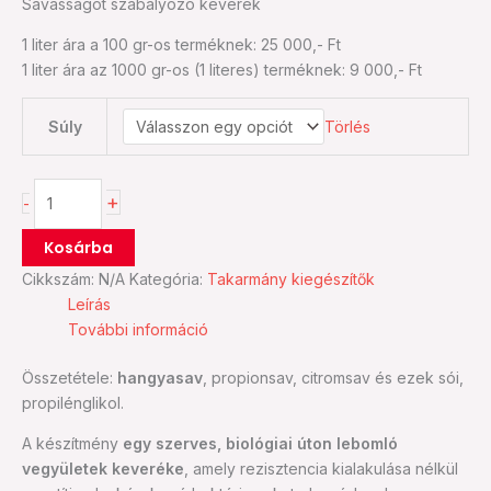
Savasságot szabályozó keverék
1 liter ára a 100 gr-os terméknek: 25 000,- Ft
1 liter ára az 1000 gr-os (1 literes) terméknek: 9 000,- Ft
Súly
Törlés
+
-
Kosárba
Cikkszám:
N/A
Kategória:
Takarmány kiegészítők
Leírás
További információ
Összetétele:
hangyasav
, propionsav, citromsav és ezek sói,
propilénglikol.
A készítmény
egy szerves, biológiai úton lebomló
vegyületek keveréke
, amely rezisztencia kialakulása nélkül