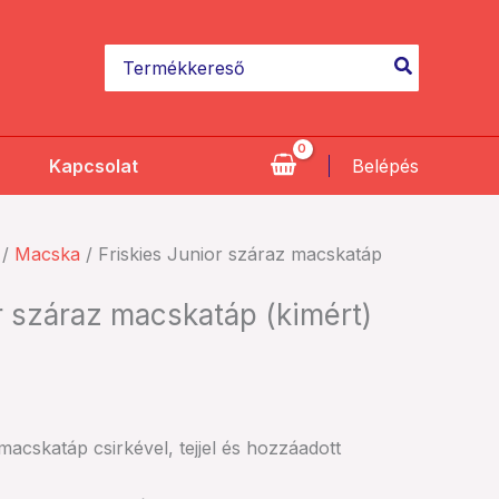
mennyiség
Search
for:
Kapcsolat
Belépés
/
Macska
/ Friskies Junior száraz macskatáp
r száraz macskatáp (kimért)
macskatáp csirkével, tejjel és hozzáadott