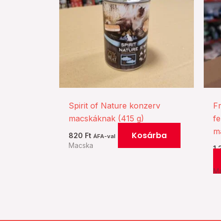
Spirit of Nature konzerv
F
macskáknak (415 g)
f
ma
Kosárba
820
Ft
ÁFA-val
Macska
1
M