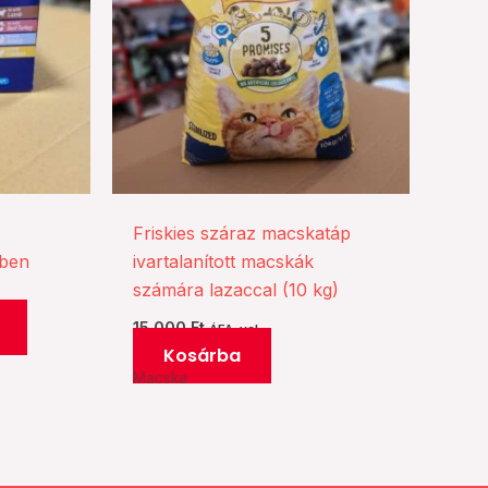
Friskies száraz macskatáp
zben
ivartalanított macskák
számára lazaccal (10 kg)
15.000
Ft
ÁFA-val
Kosárba
Macska