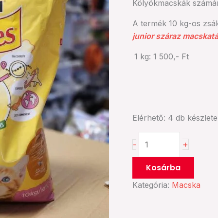
Kölyökmacskák számára 
A termék 10 kg-os zsák
junior száraz macskatá
1 kg: 1 500,- Ft
Elérhető:
4 db készlet
+
-
Kosárba
Kategória:
Macska