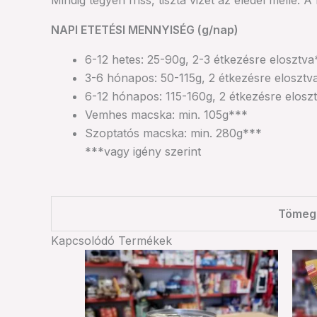
Mindig tegyen friss, tiszta vizet az eledel mell
NAPI ETETÉSI MENNYISÉG (g/nap)
6-12 hetes: 25-90g, 2-3 étkezésre elosztva
3-6 hónapos: 50-115g, 2 étkezésre elosztv
6-12 hónapos: 115-160g, 2 étkezésre elosz
Vemhes macska: min. 105g***
Szoptatós macska: min. 280g***
***vagy igény szerint
Tömeg
Kapcsolódó Termékek