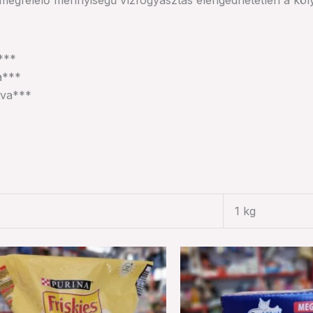
é. A megfelelő mennyiségű vízfogyasztás elengedhetetlen a 
***
a***
tva***
1 kg