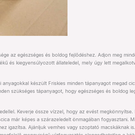
ége az egészséges és boldog fejlődéshez. Adjon meg minden
 értékű és kiegyensúlyozott állateledel, mely úgy lett meg
yi anyagokkal készült Friskies minden tápanyagot megad cic
minden szükséges tápanyagot, hogy egészséges és boldog l
edellel. Keverje össze vízzel, hogy az evést megkönnyítse. 
scica már képes a szárazeledelt önmagában fogyasztani. Mi
hhez igazítsa. Ajánljuk vemhes vagy szoptató macskáknak is