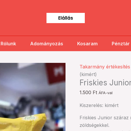
Elállás
Rólunk
Adományozás
Kosaram
Pénztár
Friskies
Takarmány értékesítés
Junior
(kimért)
Friskies Junio
száraz
macskatáp
1.500
Ft
ÁFA-val
(kimért)
mennyiség
Kiszerelés: kimért
Friskies Junior száraz 
zöldségekkel.