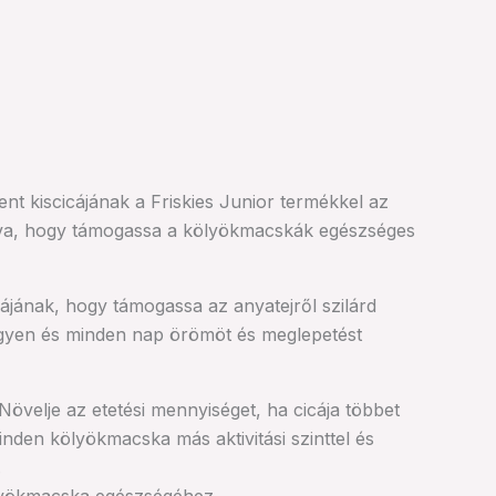
t kiscicájának a Friskies Junior termékkel az
alkotva, hogy támogassa a kölyökmacskák egészséges
ájának, hogy támogassa az anyatejről szilárd
egyen és minden nap örömöt és meglepetést
Növelje az etetési mennyiséget, ha cicája többet
nden kölyökmacska más aktivitási szinttel és
.