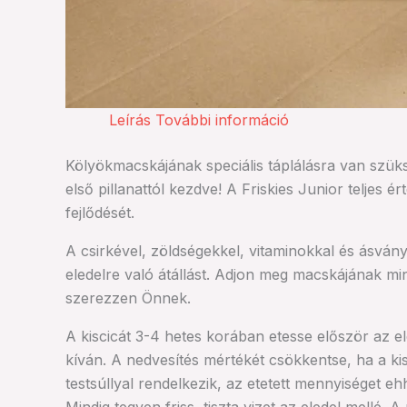
Leírás
További információ
Kölyökmacskájának speciális táplálásra van szüks
első pillanattól kezdve! A Friskies Junior teljes
fejlődését.
A csirkével, zöldségekkel, vitaminokkal és ásván
eledelre való átállást. Adjon meg macskájának 
szerezzen Önnek.
A kiscicát 3-4 hetes korában etesse először az el
kíván. A nedvesítés mértékét csökkentse, ha a ki
testsúllyal rendelkezik, az etetett mennyiséget e