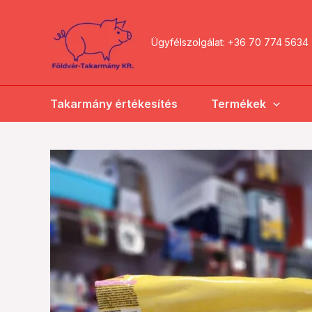
Skip
to
Ügyfélszolgálat: +36 70 774 5634
content
Takarmány értékesítés
Termékek