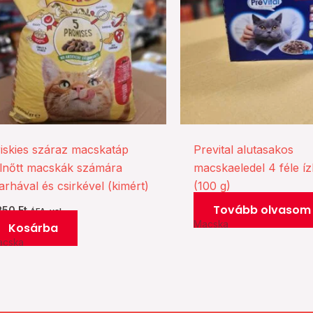
riskies száraz macskatáp
Prevital alutasakos
elnőtt macskák számára
macskaeledel 4 féle í
rhával és csirkével (kimért)
(100 g)
Tovább olvasom
.250
Ft
ÁFA-val
Macska
Kosárba
acska