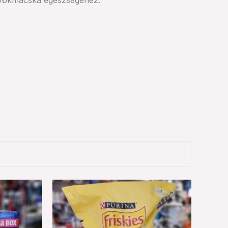
kölyökmacska egészségéhez.