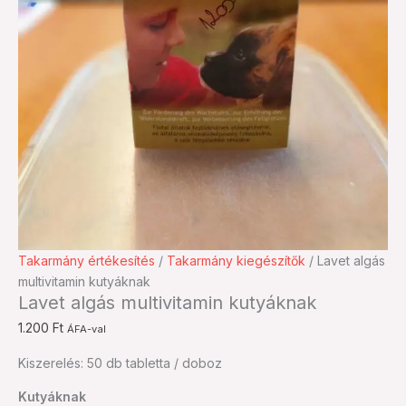
Lavet
Takarmány értékesítés
/
Takarmány kiegészítők
/ Lavet algás
algás
multivitamin kutyáknak
Lavet algás multivitamin kutyáknak
multivitamin
kutyáknak
1.200
Ft
ÁFA-val
mennyiség
Kiszerelés: 50 db tabletta / doboz
Kutyáknak