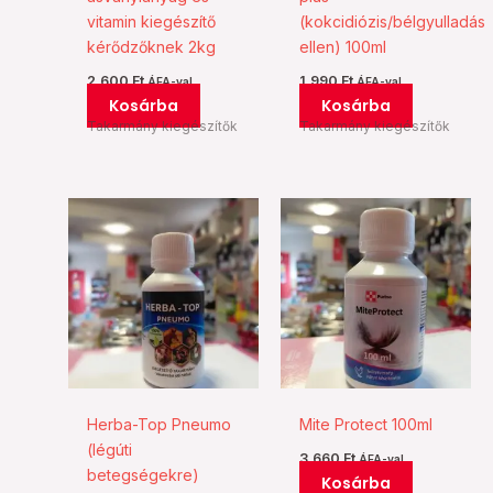
vitamin kiegészítő
(kokcidiózis/bélgyulladás
kérődzőknek 2kg
ellen) 100ml
2.600
Ft
1.990
Ft
ÁFA-val
ÁFA-val
Kosárba
Kosárba
Takarmány kiegészítők
Takarmány kiegészítők
Herba-Top Pneumo
Mite Protect 100ml
(légúti
3.660
Ft
ÁFA-val
betegségekre)
Kosárba