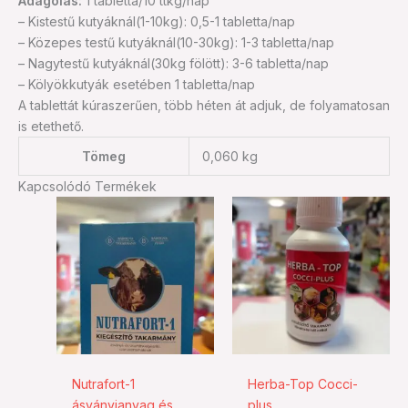
Adagolás:
1 tabletta/10 ttkg/nap
– Kistestű kutyáknál(1-10kg): 0,5-1 tabletta/nap
– Közepes testű kutyáknál(10-30kg): 1-3 tabletta/nap
– Nagytestű kutyáknál(30kg fölött): 3-6 tabletta/nap
– Kölyökkutyák esetében 1 tabletta/nap
A tablettát kúraszerűen, több héten át adjuk, de folyamatosan
is etethető.
Tömeg
0,060 kg
Kapcsolódó Termékek
Nutrafort-1
Herba-Top Cocci-
ásványianyag és
plus