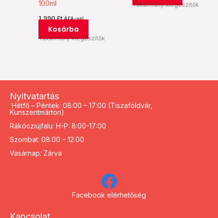
100ml
Takarmány kiegészítők
1.990
Ft
ÁFA-val
Kosárba
Takarmány kiegészítők
Nyitvatartás
Hétfő – Péntek: 08:00 – 17:00 (Tiszaföldvár,
Kunszentmárton)
Rákócziújfalu: H-P: 8:00-17:00
Szombat: 08:00 – 12:00
Vasárnap: Zárva
Facebook elérhetőség
Kapcsolat