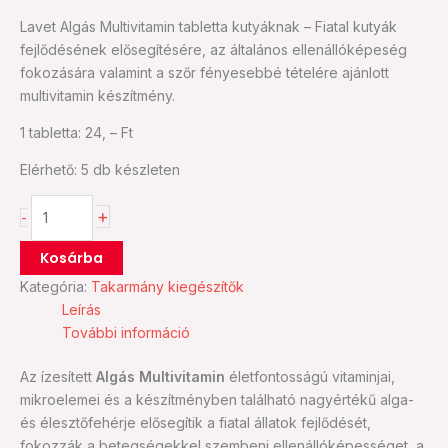
Lavet Algás Multivitamin tabletta kutyáknak – Fiatal kutyák
fejlődésének elősegítésére, az általános ellenállóképeség
fokozására valamint a szőr fényesebbé tételére ajánlott
multivitamin készítmény.
1 tabletta: 24, – Ft
Elérhető:
5 db készleten
+
-
Kosárba
Kategória:
Takarmány kiegészítők
Leírás
További információ
Az ízesített
Algás Multivitamin
életfontosságú vitaminjai,
mikroelemei és a készítményben található nagyértékű alga-
és élesztőfehérje elősegítik a fiatal állatok fejlődését,
fokozzák a betegségekkel szembeni ellenállóképességet, a