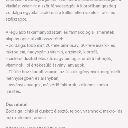
vitalitást valamint a szőr fényességét. A klorofilban gazdag
zöldalga egyúttal csökkenti a kellemetlen vizelet-, bőr- és
szájszagot.
A legújabb takarmányozástani és farmakológiai ismeretek
alapján optimalizált összetétel:
– zöldalga: több mint 20-féle aminosav, 60-féle makro- és
mikroelem, nagyszámú vitamin, enzimek, klorofill,
– cinkkel dúsított élesztő: nagy biológiai értékű fehérjék,
vitaminok, jól értékesülő ásványi anyagok,
– 11-féle hozzáadott vitamin, az állatok igényeinek megfelelő
mennyiségben és arányban,
– ásványi anyagok, májvédő faktorok, kellemes sonka
ízesítés.
Összetétel:
Zöldalga, cinkkel dúsított élesztő, tejpor, vitaminok, makro- és
mikro-elemek, aroma.