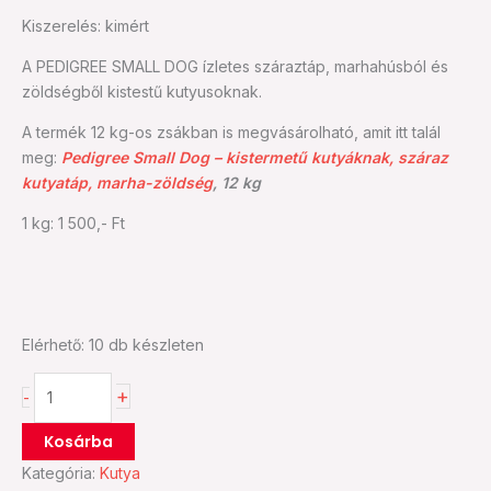
marha-
Kiszerelés: kimért
zöldség
A PEDIGREE SMALL DOG ízletes száraztáp, marhahúsból és
(kimért)
zöldségből kistestű kutyusoknak.
mennyiség
A termék 12 kg-os zsákban is megvásárolható, amit itt talál
meg:
Pedigree Small Dog – kistermetű kutyáknak, száraz
kutyatáp, marha-zöldség
,
12 kg
1 kg: 1 500,- Ft
Elérhető:
10 db készleten
+
-
Kosárba
Kategória:
Kutya