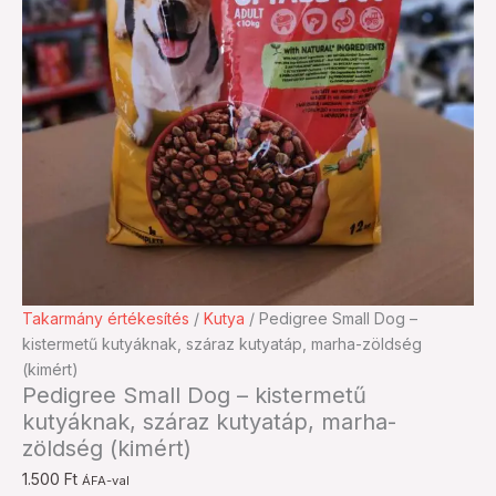
Pedigree
Takarmány értékesítés
/
Kutya
/ Pedigree Small Dog –
Small
kistermetű kutyáknak, száraz kutyatáp, marha-zöldség
Dog
(kimért)
Pedigree Small Dog – kistermetű
-
kutyáknak, száraz kutyatáp, marha-
kistermetű
zöldség (kimért)
kutyáknak,
száraz
1.500
Ft
ÁFA-val
kutyatáp,