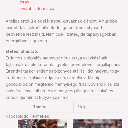
Leírás
További információ
A teljes értékű eledel kistestű kutyáknak ajánlott. A húslébe
mártott falatkákból álló eledel garantáltan kutyusod
kedvence lesz majd. Nem csak ízletes, de tápanyagokban,
energiában is gazdag.
Etetési útmutató:
Érdemes a táplálék mennyiségét a kutya aktivitásának,
fajtájának és életkorának figyelembevételével megállapítani.
Étrendváltáskor érdemes bizonyos átállási időt hagyni, hogy
kedvence alkalmazkodjon az új eledelhez. Mindig
gondoskodjon megfelelő mennyiségű friss ivóvízről kisállata
számára. Javasolt etetési mennyiség átlagos testsúlyú és
kondíciójú felnőtt kutyák számára.
Tömeg
1 kg
Kapcsolódó Termékek
Ennek