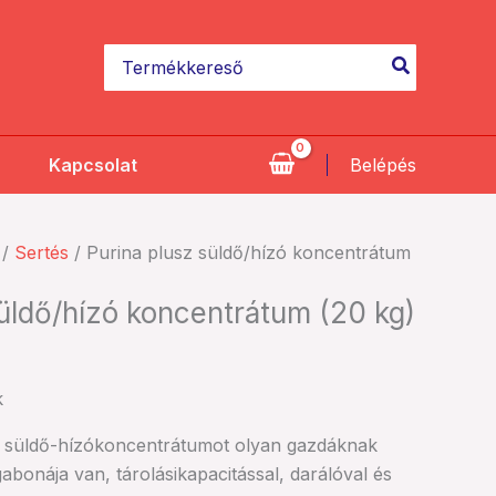
kg)
mennyiség
Search
for:
Kapcsolat
Belépés
/
Sertés
/ Purina plusz süldő/hízó koncentrátum
üldő/hízó koncentrátum (20 kg)
k
z süldő-hízókoncentrátumot olyan gazdáknak
 gabonája van, tárolásikapacitással, darálóval és