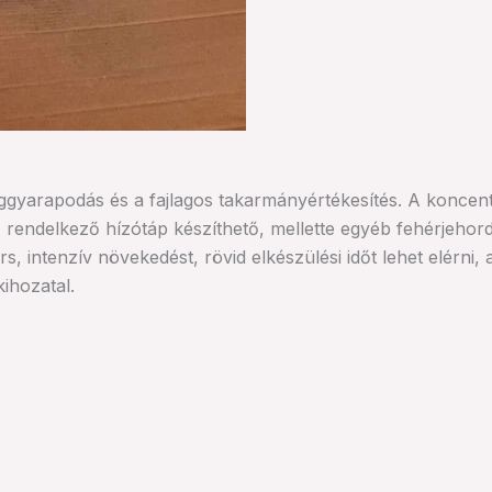
gyarapodás és a fajlagos takarmányértékesítés. A koncentr
in) rendelkező hízótáp készíthető, mellette egyéb fehérjeh
 intenzív növekedést, rövid elkészülési időt lehet elérni, 
ihozatal.