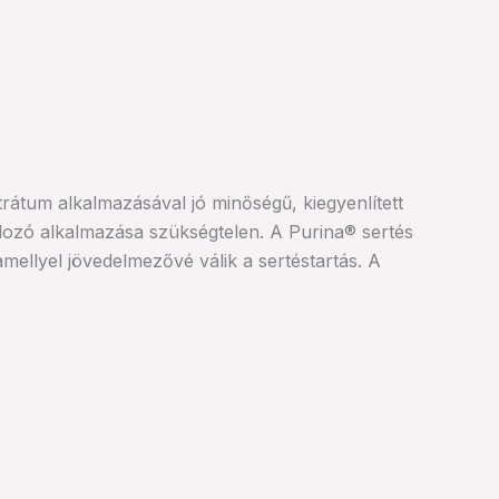
átum alkalmazásával jó minőségű, kiegyenlített
ordozó alkalmazása szükségtelen. A Purina® sertés
amellyel jövedelmezővé válik a sertéstartás. A