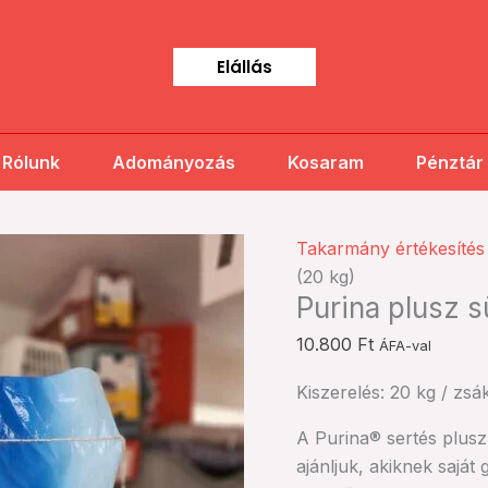
Elállás
Rólunk
Adományozás
Kosaram
Pénztár
Purina
Takarmány értékesítés
plusz
(20 kg)
Purina plusz s
süldő/hízó
koncentrátum
10.800
Ft
ÁFA-val
(20
kg)
Kiszerelés: 20 kg / zsá
mennyiség
A Purina® sertés plus
ajánljuk, akiknek saját