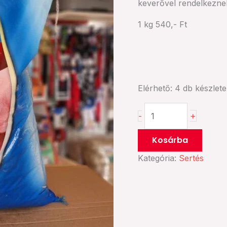
keverővel rendelkezne
1 kg 540,- Ft
Elérhető:
4 db készlet
+
-
Kosárba
Kategória:
Sertés