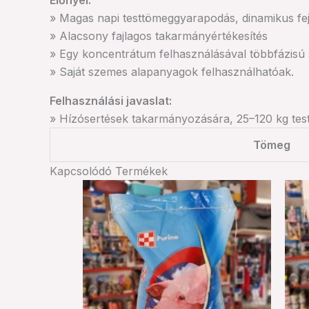
Előnyei:
» Magas napi testtömeggyarapodás, dinamikus fe
» Alacsony fajlagos takarmányértékesítés
» Egy koncentrátum felhasználásával többfázisú 
» Saját szemes alapanyagok felhasználhatóak.
Felhasználási javaslat:
» Hízósertések takarmányozására, 25–120 kg tes
Tömeg
Kapcsolódó Termékek