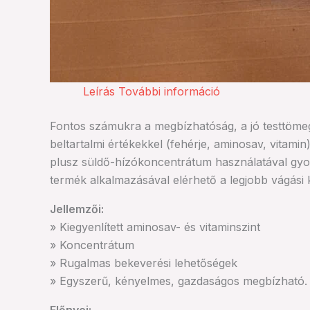
Leírás
További információ
Fontos számukra a megbízhatóság, a jó testtömeg
beltartalmi értékekkel (fehérje, aminosav, vitam
plusz süldő-hízókoncentrátum használatával gyors,
termék alkalmazásával elérhető a legjobb vágási k
Jellemzői:
» Kiegyenlített aminosav- és vitaminszint
» Koncentrátum
» Rugalmas bekeverési lehetőségek
» Egyszerű, kényelmes, gazdaságos megbízható.