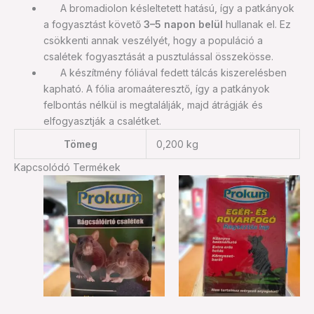
A bromadiolon késleltetett hatású, így a patkányok
a fogyasztást követő
3–5 napon belül
hullanak el. Ez
csökkenti annak veszélyét, hogy a populáció a
csalétek fogyasztását a pusztulással összekösse.
A készítmény fóliával fedett tálcás kiszerelésben
kapható. A fólia aromaáteresztő, így a patkányok
felbontás nélkül is megtalálják, majd átrágják és
elfogyasztják a csalétket.
Tömeg
0,200 kg
Kapcsolódó Termékek