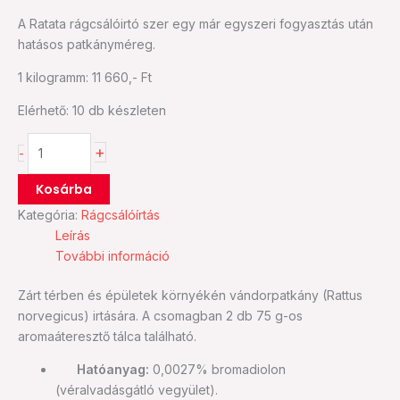
A Ratata rágcsálóirtó szer egy már egyszeri fogyasztás után
hatásos patkányméreg.
1 kilogramm: 11 660,- Ft
Elérhető:
10 db készleten
+
-
Kosárba
Kategória:
Rágcsálóírtás
Leírás
További információ
Zárt térben és épületek környékén vándorpatkány (Rattus
norvegicus) irtására. A csomagban 2 db 75 g-os
aromaáteresztő tálca található.
Hatóanyag:
0,0027% bromadiolon
(véralvadásgátló vegyület).