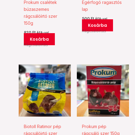
Prokum csalétek
Egérfogó ragasztós
búzaszemes
lap
rágcsálóírtó szer
500
Ft
ÁFA-val
150g
Kosárba
Rágcsálóírtás
820
Ft
ÁFA-val
Kosárba
Rágcsálóírtás
Biotoll Ratimor pép
Prokum pép
rágcsálóirtó szer
rágcsáló szer 150g