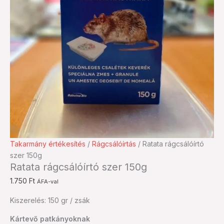
Ratata
Takarmány értékesítés
/
Rágcsálóírtás
/ Ratata rágcsálóírtó
rágcsálóírtó
szer 150g
Ratata rágcsálóírtó szer 150g
szer
150g
1.750
Ft
ÁFA-val
mennyiség
Kiszerelés: 150 gr / zsák
Kártevő patkányoknak