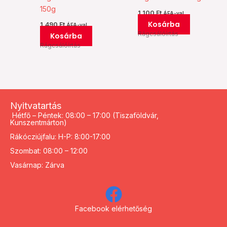
150g
1.100
Ft
ÁFA-val
Kosárba
1.490
Ft
ÁFA-val
Rágcsálóírtás
Kosárba
Rágcsálóírtás
Nyitvatartás
Hétfő – Péntek: 08:00 – 17:00 (Tiszaföldvár,
Kunszentmárton)
Rákócziújfalu: H-P: 8:00-17:00
Szombat: 08:00 – 12:00
Vasárnap: Zárva
Facebook elérhetőség