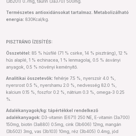
(3b201) 0.7mg, taurin (3a370) 500mg.
Természetes antioxidánsokat tartalmaz. Metabolizálható
energia:
830Kcal/kg.
PISZTRÁNG ÍZESÍTÉS:
Összetétel:
85 % húsfilé (71 % csirke, 14 % pisztráng), 12 %
hús alaplé, 1 % echinacea, 1 % lenmagolaj, 0.5 % ásványi
anyagok, 0.5 % növényi keményítő.
Analitikai összetevők:
fehérje 7.5 %, nyerszsír 4.0 %,
nyersrost 0.5 %, nyershamu 2.0 %, nedvesség 82.0 %,
kalcium 0.15 %, foszfor 0.2 %, nátrium 0.3 %, omega-3 0.25
%.
Adalékanyagok/kg: tápértékkel rendelkező
adalékanyagok:
D3-vitamin (E671) 250 NE, E-vitamin (3a700)
150mg, biotin (3a880) 0.5mg, cink (3b606) 12mg, mangán
(3b502) 3mg, vas (3b103) 10mg, réz (3b405) 0.4mg, jód