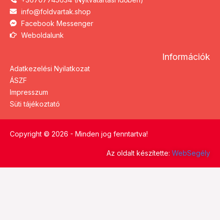
info@foldvartak.shop
Facebook Messenger
Weboldalunk
Információk
Adatkezelési Nyilatkozat
ÁSZF
Impresszum
Süti tájékoztató
Copyright © 2026 - Minden jog fenntartva!
Az oldalt készítette:
WebSegély