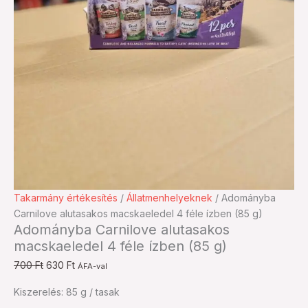
Adományba
Original
Current
Takarmány értékesítés
/
Állatmenhelyeknek
/ Adományba
Carnilove
price
price
Carnilove alutasakos macskaeledel 4 féle ízben (85 g)
Adományba Carnilove alutasakos
alutasakos
was:
is:
macskaeledel 4 féle ízben (85 g)
macskaeledel
700 Ft.
630 Ft.
4
700
Ft
630
Ft
ÁFA-val
féle
ízben
Kiszerelés: 85 g / tasak
(85