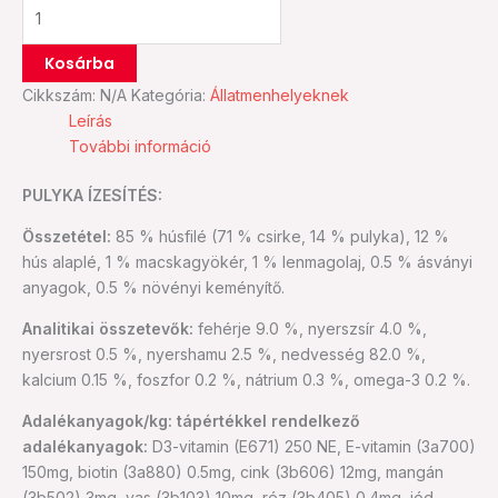
Kosárba
Cikkszám:
N/A
Kategória:
Állatmenhelyeknek
Leírás
További információ
PULYKA ÍZESÍTÉS:
Összetétel:
85 % húsfilé (71 % csirke, 14 % pulyka), 12 %
hús alaplé, 1 % macskagyökér, 1 % lenmagolaj, 0.5 % ásványi
anyagok, 0.5 % növényi keményítő.
Analitikai összetevők:
fehérje 9.0 %, nyerszsír 4.0 %,
nyersrost 0.5 %, nyershamu 2.5 %, nedvesség 82.0 %,
kalcium 0.15 %, foszfor 0.2 %, nátrium 0.3 %, omega-3 0.2 %.
Adalékanyagok/kg: tápértékkel rendelkező
adalékanyagok:
D3-vitamin (E671) 250 NE, E-vitamin (3a700)
150mg, biotin (3a880) 0.5mg, cink (3b606) 12mg, mangán
(3b502) 3mg, vas (3b103) 10mg, réz (3b405) 0.4mg, jód