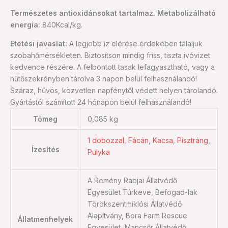
Természetes antioxidánsokat tartalmaz. Metabolizálható
energia:
840Kcal/kg.
Etetési javaslat:
A legjobb íz elérése érdekében tálaljuk
szobahőmérsékleten. Biztosítson mindig friss, tiszta ivóvizet
kedvence részére. A felbontott tasak lefagyasztható, vagy a
hűtőszekrényben tárolva 3 napon belül felhasználandó!
Száraz, hűvös, közvetlen napfénytől védett helyen tárolandó.
Gyártástól számított 24 hónapon belül felhasználandó!
Tömeg
0,085 kg
1 dobozzal
,
Fácán
,
Kacsa
,
Pisztráng
,
Ízesítés
Pulyka
A Remény Rabjai Állatvédő
Egyesület Túrkeve, Befogad-lak
Törökszentmiklósi Állatvédő
Alapítvány, Bora Farm Rescue
Állatmenhelyek
Egyesület, Mancsőr Állatvédő