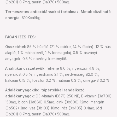
(3b201) 0.7mg, taurin (3a370) 500mg.
Természetes antioxidánsokat tartalmaz. Metabolizálható
energia:
810Kcal/kg.
FÁCÁN ÍZESÍTÉS:
Összetétel:
85 % húsfilé (71 % csirke, 14 % fácán), 12 % hús
alaplé, 1 % málnalevél, 1 % lenmagolaj, 0.5 % ásványi
anyagok, 0.5 % növényi keményítő.
Analitikai összetevők:
fehérje 8.0 %, nyerszsír 4.8 %,
nyersrost 0.5 %, nyershamu 2.1 %, nedvesség 82.0 %,
kalcium 0.15 %, foszfor 0.2 %, nátrium 0.3 %, omega-3 0.2 %.
Adalékanyagok/kg: tápértékkel rendelkező
adalékanyagok:
D3-vitamin (E671) 250 NE, E-vitamin (3a700)
150mg, biotin (3a880) 0.5mg, cink (3b606) 12mg, mangán
(3b502) 3mg, vas (3b103) 10mg, réz (3b405) 0.4mg, jód
(3b201) 0.7mg, taurin (3a370) 500mg.