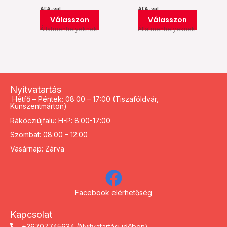
ÁFA-val
ÁFA-val
Válasszon
Válasszon
Állatmenhelyeknek
Állatmenhelyeknek
Nyitvatartás
Hétfő – Péntek: 08:00 – 17:00 (Tiszaföldvár,
Kunszentmárton)
Rákócziújfalu: H-P: 8:00-17:00
Szombat: 08:00 – 12:00
Vasárnap: Zárva
Facebook elérhetőség
Kapcsolat
+36707745634 (Nyitvatartási időben)