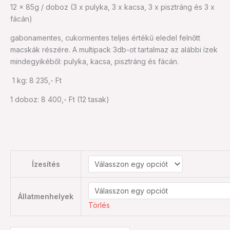
12 x 85g / doboz (3 x pulyka, 3 x kacsa, 3 x pisztráng és 3 x
g)
fácán)
mennyiség
gabonamentes, cukormentes teljes értékű eledel felnőtt
macskák részére. A multipack 3db-ot tartalmaz az alábbi ízek
mindegyikéből: pulyka, kacsa, pisztráng és fácán.
1 kg: 8 235,- Ft
1 doboz: 8 400,- Ft (12 tasak)
Ízesítés
Állatmenhelyek
Törlés