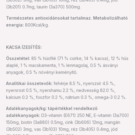
(3b201) 0.7mg, taurin (3a370) 500mg.
Természetes antioxidánsokat tartalmaz. Metabolizálható
energia:
800Kcal/kg.
KACSA ÍZESÍTÉS:
Összetétel:
85 % húsfilé (71 % csirke, 14 % kacsa), 12 % hús
alaplé, 1 % macskamenta, 1 % lenmagolaj, 0.5 % ásványi
anyagok, 0.5 % növényi keményítő.
Analitikai összetevők:
fehérje 8.5 %, nyerszsír 4.5 %,
nyersrost 0.5 %, nyershamu 2.2 %, nedvesség 82.0 %,
kalcium 0.2 %, foszfor 0.2 %, nátrium 0.3 %, omega-3 0.2 %.
Adalékanyagok/kg: tápértékkel rendelkező
adalékanyagok:
D3-vitamin (E671) 250 NE, E-vitamin (3a700)
150mg, biotin (3a880) 0.5mg, cink (3b606) 12mg, mangán
(3b502) 3mg, vas (3b103) 10mg, réz (3b405) 0.4mg, jód