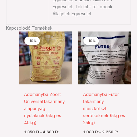
Egyesület, Teli tál – teli pocak
Állatjóléti Egyesület
Kapcsolódó Termékek
Ártartomány:
Ártartomá
Ennek
Ennek
1.350 Ft
1.080 Ft
-10%
-10%
-10%
-10%
a
a
-
-
4.680 Ft
2.250 Ft
terméknek
termékn
több
több
variációja
variációj
van.
van.
A
A
változatok
változat
a
a
Adományba Zoolit
Adományba Futor
termékoldalon
termékol
Universal takarmány
takarmány
választhatók
választh
alapanyag
mészkőliszt
ki
ki
nyulaknak (5kg és
sertéseknek (5kg és
40kg)
25kg)
1.350
Ft
–
4.680
Ft
1.080
Ft
–
2.250
Ft