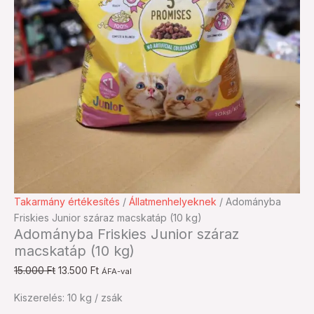
Adományba
Original
Current
Takarmány értékesítés
/
Állatmenhelyeknek
/ Adományba
Friskies
price
price
Friskies Junior száraz macskatáp (10 kg)
Adományba Friskies Junior száraz
Junior
was:
is:
macskatáp (10 kg)
száraz
15.000 Ft.
13.500 Ft.
macskatáp
15.000
Ft
13.500
Ft
ÁFA-val
(10
kg)
Kiszerelés: 10 kg / zsák
mennyiség