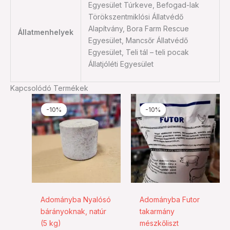
Egyesület Túrkeve, Befogad-lak
Törökszentmiklósi Állatvédő
Alapítvány, Bora Farm Rescue
Állatmenhelyek
Egyesület, Mancsőr Állatvédő
Egyesület, Teli tál – teli pocak
Állatjóléti Egyesület
Kapcsolódó Termékek
Original
Current
Ártartomá
Ennek
Ennek
price
price
1.080 Ft
-10%
-10%
-10%
-10%
a
a
was:
is:
-
1.400 Ft.
1.260 Ft.
2.250 Ft
terméknek
termékn
több
több
variációja
variációj
van.
van.
A
A
változatok
változat
a
a
Adományba Nyalósó
Adományba Futor
termékoldalon
termékol
bárányoknak, natúr
takarmány
választhatók
választh
(5 kg)
mészkőliszt
ki
ki