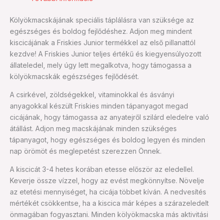
Kölyökmacskájának speciális táplálásra van szüksége az
egészséges és boldog fejlődéshez. Adjon meg mindent
kiscicájának a Friskies Junior termékkel az első pillanattól
kezdve! A Friskies Junior teljes értékű és kiegyensúlyozott
állateledel, mely úgy lett megalkotva, hogy támogassa a
kölyökmacskák egészséges fejlődését.
A csirkével, zöldségekkel, vitaminokkal és ásványi
anyagokkal készült Friskies minden tápanyagot megad
cicájának, hogy támogassa az anyatejről szilárd eledelre való
átállást. Adjon meg macskájának minden szükséges
tápanyagot, hogy egészséges és boldog legyen és minden
nap örömöt és meglepetést szerezzen Önnek.
A kiscicát 3-4 hetes korában etesse először az eledellel.
Keverje össze vízzel, hogy az evést megkönnyítse. Növelje
az etetési mennyiséget, ha cicája többet kíván. A nedvesítés
mértékét csökkentse, ha a kiscica már képes a szárazeledelt
önmagában fogyasztani. Minden kölyökmacska más aktivitási