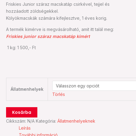
Friskies Junior száraz macskatáp csirkével, tejjel és
hozzáadott zöldségekkel.
Kölyökmacskák számára kifejlesztve, 1 éves korig.
A termék kimérve is megvásárolható, amit itt talál meg:
Friskies junior száraz macskatáp kimért
1 kg: 1 500,- Ft
Állatmenhelyek
Törlés
Kosárba
Cikkszám:
N/A
Kategória:
Állatmenhelyeknek
Leírás
További információ