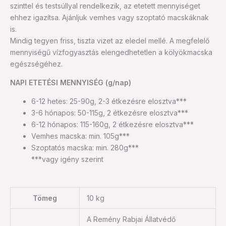
szinttel és testsúllyal rendelkezik, az etetett mennyiséget
ehhez igazítsa. Ajánljuk vemhes vagy szoptató macskáknak
is.
Mindig tegyen friss, tiszta vizet az eledel mellé. A megfelelő
mennyiségű vízfogyasztás elengedhetetlen a kölyökmacska
egészségéhez.
NAPI ETETÉSI MENNYISÉG (g/nap)
6-12 hetes: 25-90g, 2-3 étkezésre elosztva***
3-6 hónapos: 50-115g, 2 étkezésre elosztva***
6-12 hónapos: 115-160g, 2 étkezésre elosztva***
Vemhes macska: min. 105g***
Szoptatós macska: min. 280g***
***vagy igény szerint
Tömeg
10 kg
A Remény Rabjai Állatvédő