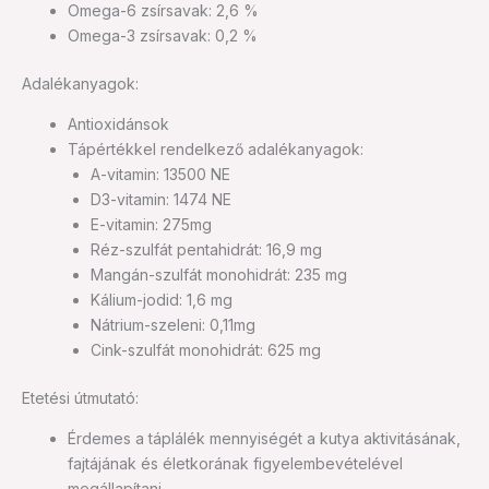
Omega-6 zsírsavak: 2,6 %
Omega-3 zsírsavak: 0,2 %
Adalékanyagok:
Antioxidánsok
Tápértékkel rendelkező adalékanyagok:
A-vitamin: 13500 NE
D3-vitamin: 1474 NE
E-vitamin: 275mg
Réz-szulfát pentahidrát: 16,9 mg
Mangán-szulfát monohidrát: 235 mg
Kálium-jodid: 1,6 mg
Nátrium-szeleni: 0,11mg
Cink-szulfát monohidrát: 625 mg
Etetési útmutató:
Érdemes a táplálék mennyiségét a kutya aktivitásának,
fajtájának és életkorának figyelembevételével
megállapítani.