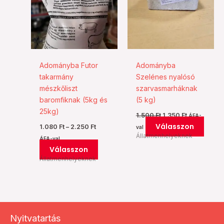
több
több
variációja
variác
van.
van.
A
A
változatok
válto
a
a
Adományba Futor
Adományba
termékoldalon
termé
takarmány
Szelénes nyalósó
választhatók
válas
mészkőliszt
szarvasmarháknak
ki
ki
baromfiknak (5kg és
(5 kg)
25kg)
1.500
Ft
1.350
Ft
ÁFA-
Válasszon
1.080
Ft
–
2.250
Ft
val
Állatmenhelyeknek
ÁFA-val
Válasszon
Állatmenhelyeknek
Nyitvatartás