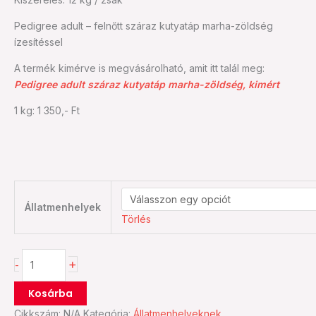
zöldség
Pedigree adult – felnőtt száraz kutyatáp marha-zöldség
(12
ízesítéssel
kg)
mennyiség
A termék kimérve is megvásárolható, amit itt talál meg:
Pedigree adult száraz kutyatáp marha-zöldség, kimért
1 kg: 1 350,- Ft
Állatmenhelyek
Törlés
+
-
Kosárba
Cikkszám:
N/A
Kategória:
Állatmenhelyeknek