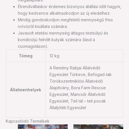
Étrendváltáskor érdemes bizonyos átállási időt hagyni,
hogy kedvence alkalmazkodjon az új eledelhez.
Mindig gondoskodjon megfelelő mennyiségű friss
ivóvízről kisállata számára.
Javasolt etetési mennyiség átlagos testsúlyú és
kondíciójú felnőtt kutyák számára (lásd a
csomagoláson).
Tömeg
12 kg
A Remény Rabjai Állatvédő
Egyesület Túrkeve, Befogad-lak
Törökszentmiklósi Állatvédő
Alapítvány, Bora Farm Rescue
Állatmenhelyek
Egyesület, Mancsőr Állatvédő
Egyesület, Teli tál – teli pocak
Állatjóléti Egyesület
Kapcsolódó Termékek
Original
Current
Original
Current
Ennek
Ennek