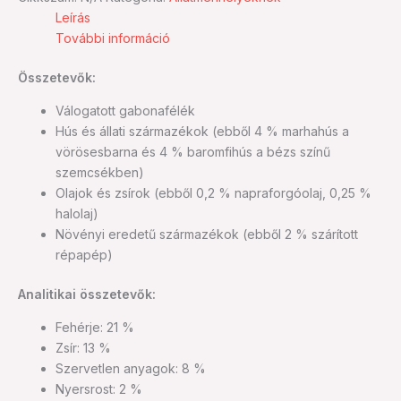
Leírás
További információ
Összetevők:
Válogatott gabonafélék
Hús és állati származékok (ebből 4 % marhahús a
vörösesbarna és 4 % baromfihús a bézs színű
szemcsékben)
Olajok és zsírok (ebből 0,2 % napraforgóolaj, 0,25 %
halolaj)
Növényi eredetű származékok (ebből 2 % szárított
répapép)
Analitikai összetevők:
Fehérje: 21 %
Zsír: 13 %
Szervetlen anyagok: 8 %
Nyersrost: 2 %