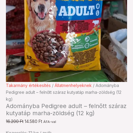
Adományba
Original
Current
Takarmány értékesítés
/
Állatmenhelyeknek
/ Adományba
Pedigree
price
price
Pedigree adult – felnőtt száraz kutyatáp marha-zöldség (12
adult
was:
is:
kg)
Adományba Pedigree adult – felnőtt száraz
-
16.200 Ft.
14.580 Ft.
kutyatáp marha-zöldség (12 kg)
felnőtt
száraz
16.200
Ft
14.580
Ft
ÁFA-val
kutyatáp
Kiszerelés: 12 kg / zsák
marha-