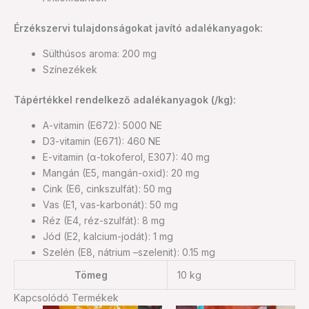
Érzékszervi tulajdonságokat javító adalékanyagok:
Sülthúsos aroma: 200 mg
Színezékek
Tápértékkel rendelkező adalékanyagok (/kg):
A-vitamin (E672): 5000 NE
D3-vitamin (E671): 460 NE
E-vitamin (α-tokoferol, E307): 40 mg
Mangán (E5, mangán-oxid): 20 mg
Cink (E6, cinkszulfát): 50 mg
Vas (E1, vas-karbonát): 50 mg
Réz (E4, réz-szulfát): 8 mg
Jód (E2, kalcium-jodát): 1 mg
Szelén (E8, nátrium –szelenit): 0.15 mg
Tömeg
10 kg
Kapcsolódó Termékek