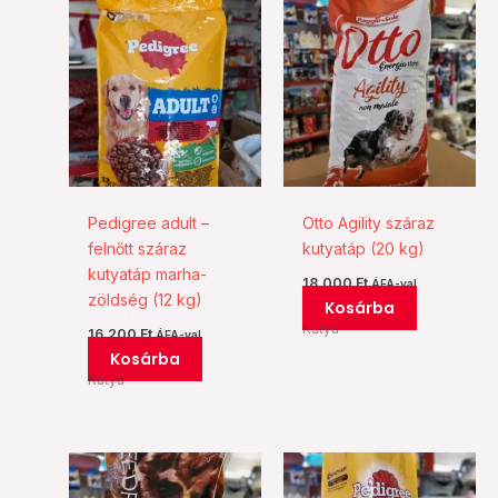
Pedigree adult –
Otto Agility száraz
felnőtt száraz
kutyatáp (20 kg)
kutyatáp marha-
18.000
Ft
ÁFA-val
zöldség (12 kg)
Kosárba
Kutya
16.200
Ft
ÁFA-val
Kosárba
Kutya