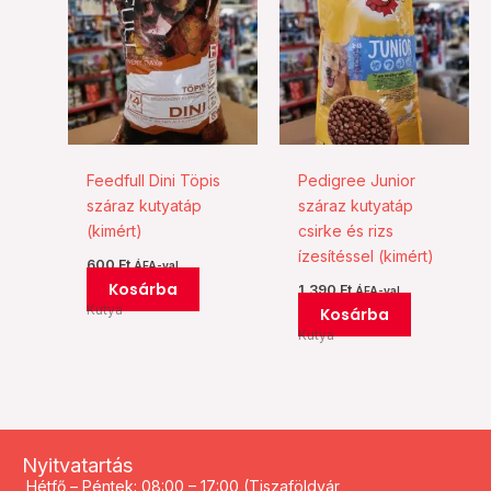
Feedfull Dini Töpis
Pedigree Junior
száraz kutyatáp
száraz kutyatáp
(kimért)
csirke és rizs
ízesítéssel (kimért)
600
Ft
ÁFA-val
Kosárba
1.390
Ft
ÁFA-val
Kutya
Kosárba
Kutya
Nyitvatartás
Hétfő – Péntek: 08:00 – 17:00 (Tiszaföldvár,