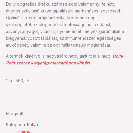
Dolly dog teljes értékű szárazeledel valamennyi felnőtt,
átlagos aktivitású kutya táplálására marhahúsos ízesítéssel.
Optimális receptúrája biztosítja kedvence napi
szükségletéhez elegendő létfontosságú antioxidánst,
ásványi anyagot, vitamint, nyomelemet, melyek garantálják a
kiegyensúlyozott táplálást, az immunrendszer egészséges
működését, valamint az optimális testsúly megtartását.
A termék kimérve is megvásárolható, amit itt talál meg:
Dolly
Pets száraz kutyatáp marhahúsos kimért
1 kg: 550,- Ft
Elfogyott
Kategória:
Kutya
Leírás