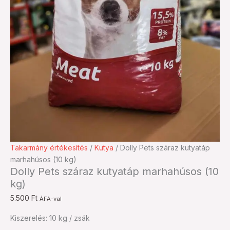
Takarmány értékesítés
/
Kutya
/ Dolly Pets száraz kutyatáp
marhahúsos (10 kg)
Dolly Pets száraz kutyatáp marhahúsos (10
kg)
5.500
Ft
ÁFA-val
Kiszerelés: 10 kg / zsák