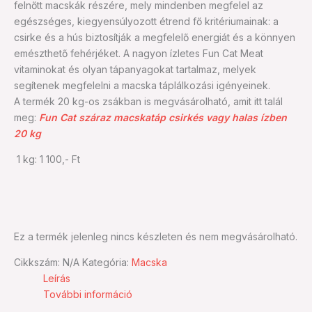
felnőtt macskák részére, mely mindenben megfelel az
egészséges, kiegyensúlyozott étrend fő kritériumainak: a
csirke és a hús biztosítják a megfelelő energiát és a könnyen
emészthető fehérjéket. A nagyon ízletes Fun Cat Meat
vitaminokat és olyan tápanyagokat tartalmaz, melyek
segítenek megfelelni a macska táplálkozási igényeinek.
A termék 20 kg-os zsákban is megvásárolható, amit itt talál
meg:
Fun Cat száraz macskatáp csirkés vagy halas ízben
20 kg
1 kg: 1 100,- Ft
Ez a termék jelenleg nincs készleten és nem megvásárolható.
Cikkszám:
N/A
Kategória:
Macska
Leírás
További információ