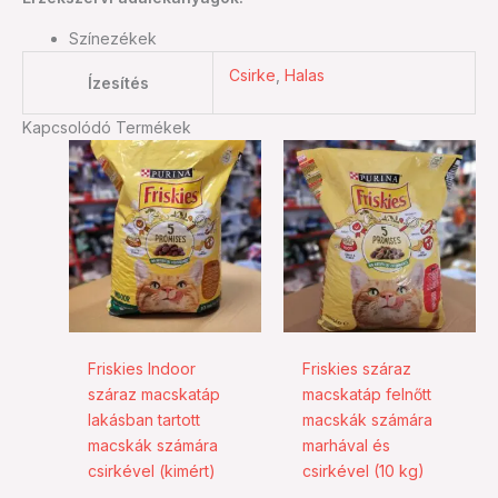
Színezékek
Csirke
,
Halas
Ízesítés
Kapcsolódó Termékek
Friskies Indoor
Friskies száraz
száraz macskatáp
macskatáp felnőtt
lakásban tartott
macskák számára
macskák számára
marhával és
csirkével (kimért)
csirkével (10 kg)