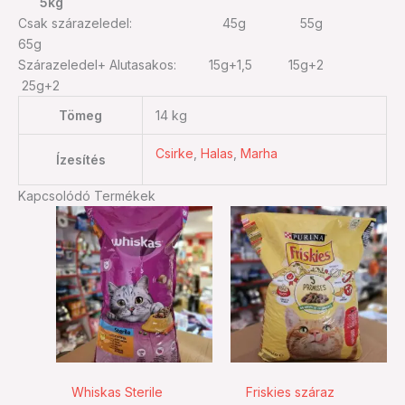
5kg
Csak szárazeledel: 45g 55g
65g
Szárazeledel+ Alutasakos: 15g+1,5 15g+2
25g+2
Tömeg
14 kg
Csirke
,
Halas
,
Marha
Ízesítés
Kapcsolódó Termékek
Whiskas Sterile
Friskies száraz