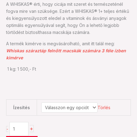
A WHISKAS® érti, hogy cicája mit szeret és természeténél
(14
fogva mire van szüksége. Ezért a WHISKAS® 1+ teljes értékű
kg)
és kiegyensúlyozott eledel a vitaminok és ásványi anyagok
mennyiség
optimális egyensúlyával segít, hogy Ön a lehető legjobb
törtődést biztosíthassa macskája számára.
A termék kimérve is megvásárolható, amit itt talál meg:
Whiskas száraztáp felnőtt macskák számára 3 féle ízben
kimérve
1 kg: 1 500,- Ft
Ízesítés
Törlés
+
-