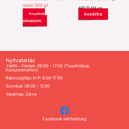
ízben (100 g)
440
Ft
ÁFA-val
Tovább
Kosárba
Macska
olvasom
Macska
Nyitvatartás
Hétfő – Péntek: 08:00 – 17:00 (Tiszaföldvár,
Kunszentmárton)
Rákócziújfalu: H-P: 8:00-17:00
Szombat: 08:00 – 12:00
Vasárnap: Zárva
Facebook elérhetőség