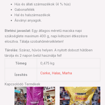
Hús és állati származékok (4 % hús)
Gabonafélék
Hal és halszármazékok
Ásványi anyagok.
Etetési javaslat:
Egy átlagos méretű macska napi
szükséglete maximum 400 g, napi kétszeri étkezésre
elosztva. Tálalja szobahőmérsékleten!
Tárolás:
Száraz, hűvös helyen. A nyitott dobozt hűtőben
tárolja és 2 napon belül használja fel!
Tömeg
0,475 kg
Csirke
,
Halas
,
Marha
Ízesítés
Kapcsolódó Termékek
Ennek
a
terméknek