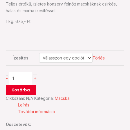
Teljes értékű, ízletes konzerv felnőtt macskáknak csirkés,
mennyiség
halas és marha ízesítéssel.
1 kg: 675,- Ft
Ízesítés
Törlés
+
-
Kosárba
Cikkszám:
N/A
Kategória:
Macska
Leírás
További információ
Összetevők: