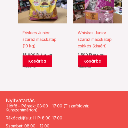
Friskies Junior
Whiskas Junior
száraz macskatáp
száraz macskatáp
(10 kg)
csirkés (kimért)
15.000
Ft
1.500
Ft
ÁFA-val
ÁFA-val
Kosárba
Kosárba
Macska
Macska
Nyitvatartás
Hétfő – Péntek: 08:00 – 17:00 (Tiszaföldvár,
Kunszentmárton)
Rákócziújfalu: H-P: 8:00-17:00
Szombat: 08:00 – 12:00