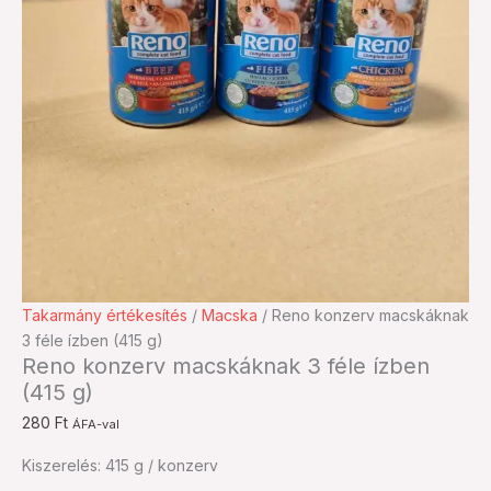
Reno
Takarmány értékesítés
/
Macska
/ Reno konzerv macskáknak
konzerv
3 féle ízben (415 g)
Reno konzerv macskáknak 3 féle ízben
macskáknak
(415 g)
3
féle
280
Ft
ÁFA-val
ízben
Kiszerelés: 415 g / konzerv
(415
g)